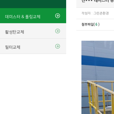
엔*** 데미스터 
작성자 : 그린존환경
데미스터 & 폴링교체
첨부파일(
6
)
활성탄교체
필터교체