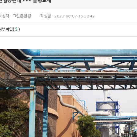
반월공단내 *** 폴링교체
작성자 : 그린존환경
작성일 : 2023-06-07 15:38:42
첨부파일(
5
)