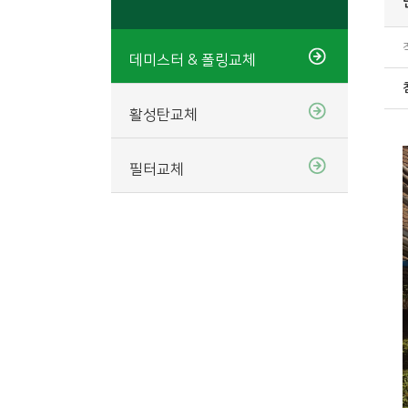
데미스터 & 폴링교체
활성탄교체
필터교체