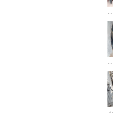
**
**