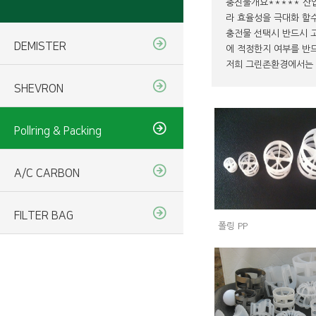
충진물개요***** 산
라 효율성을 극대화 할
충전물 선택시 반드시 
DEMISTER
에 적정한지 여부를 반
저희 그린존환경에서는 
SHEVRON
Pollring & Packing
A/C CARBON
FILTER BAG
폴링 PP