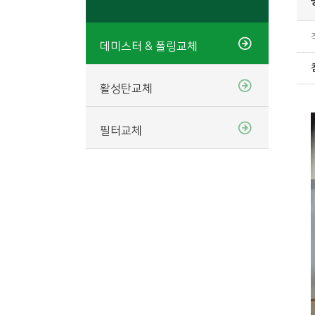
데미스터 & 폴링교체
활성탄교체
필터교체