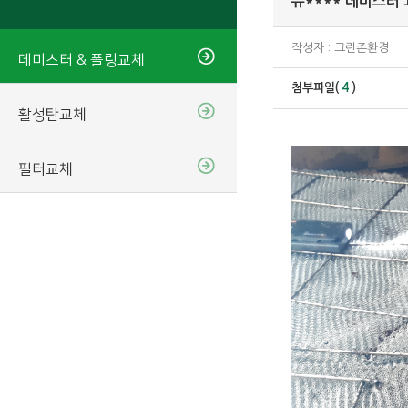
뉴**** 데미스터
작성자 : 그린존환경
데미스터 & 폴링교체
첨부파일(
4
)
활성탄교체
필터교체