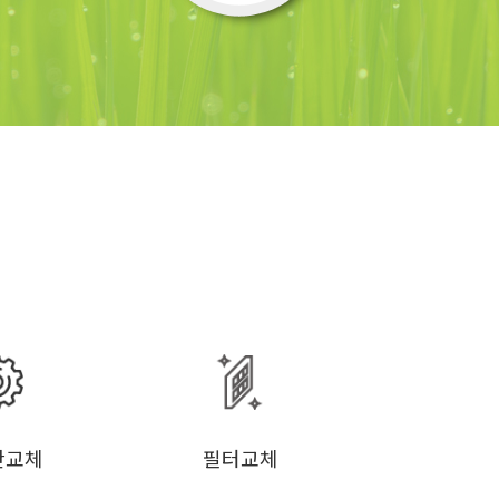
탄교체
필터교체